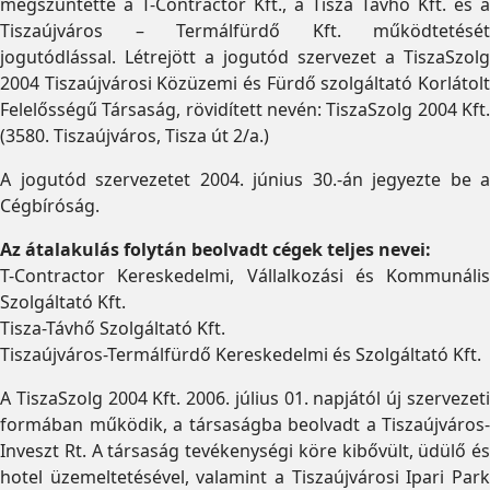
megszüntette a T-Contractor Kft., a Tisza Távhő Kft. és a
Tiszaújváros – Termálfürdő Kft. működtetését
jogutódlással. Létrejött a jogutód szervezet a TiszaSzolg
2004 Tiszaújvárosi Közüzemi és Fürdő szolgáltató Korlátolt
Felelősségű Társaság, rövidített nevén: TiszaSzolg 2004 Kft.
(3580. Tiszaújváros, Tisza út 2/a.)
A jogutód szervezetet 2004. június 30.-án jegyezte be a
Cégbíróság.
Az átalakulás folytán beolvadt cégek teljes nevei:
T-Contractor Kereskedelmi, Vállalkozási és Kommunális
Szolgáltató Kft.
Tisza-Távhő Szolgáltató Kft.
Tiszaújváros-Termálfürdő Kereskedelmi és Szolgáltató Kft.
A TiszaSzolg 2004 Kft. 2006. július 01. napjától új szervezeti
formában működik, a társaságba beolvadt a Tiszaújváros-
Inveszt Rt. A társaság tevékenységi köre kibővült, üdülő és
hotel üzemeltetésével, valamint a Tiszaújvárosi Ipari Park