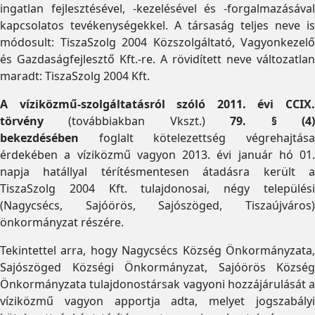
ingatlan fejlesztésével, -kezelésével és -forgalmazásával
kapcsolatos tevékenységekkel. A társaság teljes neve is
módosult: TiszaSzolg 2004 Közszolgáltató, Vagyonkezelő
és Gazdaságfejlesztő Kft.-re. A rövidített neve változatlan
maradt: TiszaSzolg 2004 Kft.
A víziközmű-szolgáltatásról szóló 2011. évi CCIX.
törvény
(továbbiakban Vkszt.)
79. § (4
bekezdésében
foglalt kötelezettség végrehajtása
érdekében a víziközmű vagyon 2013. évi január hó 01.
napja hatállyal térítésmentesen átadásra került a
TiszaSzolg 2004 Kft. tulajdonosai, négy települési
(Nagycsécs, Sajóörös, Sajószöged, Tiszaújváros)
önkormányzat részére.
Tekintettel arra, hogy Nagycsécs Község Önkormányzata,
Sajószöged Községi Önkormányzat, Sajóörös Község
Önkormányzata tulajdonostársak vagyoni hozzájárulását a
víziközmű vagyon apportja adta, melyet jogszabályi