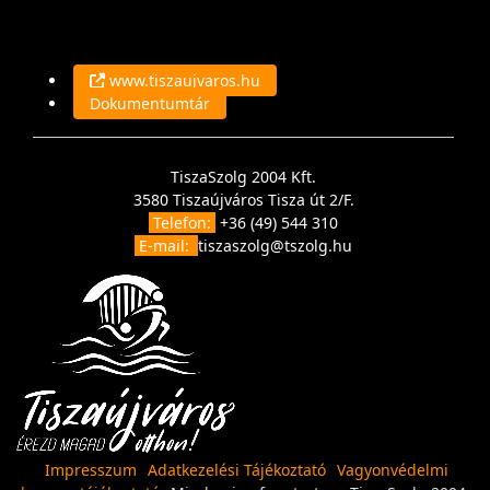
www.tiszaujvaros.hu
Dokumentumtár
TiszaSzolg 2004 Kft.
3580 Tiszaújváros Tisza út 2/F.
Telefon:
+36 (49) 544 310
E-mail:
tiszaszolg@tszolg.hu
Impresszum
Adatkezelési Tájékoztató
Vagyonvédelmi