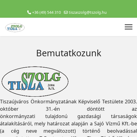
+36 (49) 544 310
tiszaszolg@tszolg.hu
Bemutatkozunk
Tiszaújváros Önkormányzatának Képviselő Testülete 2003.
október 31.-én döntött az
önkormányzati tulajdonú gazdasági társaságok
átalakításáról, mely határozat alapján a Sajó Vízmű Kft.-be
(a cég neve megváltozott) történő beolvadással