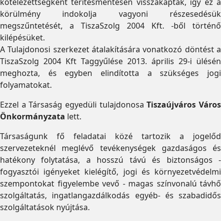
kötelezettségként térítésmentesen visszakaptak, így ez a
körülmény indokolja vagyoni részesedésük
megszűntetését, a TiszaSzolg 2004 Kft. -ből történő
kilépésüket.
A Tulajdonosi szerkezet átalakítására vonatkozó döntést a
TiszaSzolg 2004 Kft Taggyűlése 2013. április 29-i ülésén
meghozta, és egyben elindította a szükséges jogi
folyamatokat.
Ezzel a Társaság egyedüli tulajdonosa
Tiszaújváros Váro
Önkormányzata
lett.
Társaságunk fő feladatai közé tartozik a jogelőd
szervezeteknél meglévő tevékenységek gazdaságos és
hatékony folytatása, a hosszú távú és biztonságos -
fogyasztói igényeket kielégítő, jogi és környezetvédelmi
szempontokat figyelembe vevő - magas színvonalú távhő
szolgáltatás, ingatlangazdálkodás egyéb- és szabadidős
szolgáltatások nyújtása.