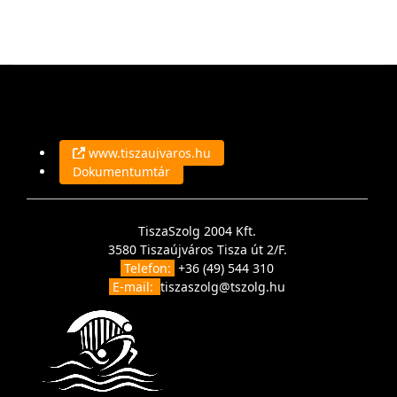
www.tiszaujvaros.hu
Dokumentumtár
TiszaSzolg 2004 Kft.
3580 Tiszaújváros Tisza út 2/F.
Telefon:
+36 (49) 544 310
E-mail:
tiszaszolg@tszolg.hu