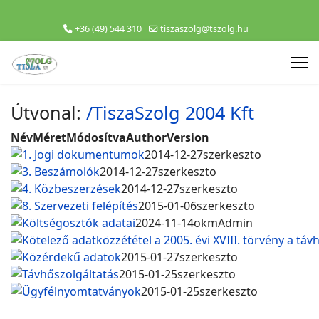
+36 (49) 544 310
tiszaszolg@tszolg.hu
Útvonal:
/TiszaSzolg 2004 Kft
Név
Méret
Módosítva
Author
Version
1. Jogi dokumentumok
2014-12-27
szerkeszto
3. Beszámolók
2014-12-27
szerkeszto
4. Közbeszerzések
2014-12-27
szerkeszto
8. Szervezeti felépítés
2015-01-06
szerkeszto
Költségosztók adatai
2024-11-14
okmAdmin
Kötelező adatközzététel a 2005. évi XVIII. törvény a táv
Közérdekű adatok
2015-01-27
szerkeszto
Távhőszolgáltatás
2015-01-25
szerkeszto
Ügyfélnyomtatványok
2015-01-25
szerkeszto