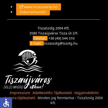
www.tiszaujvaros.hu
Dokumentumtár
TiszaSzolg 2004 Kft.
3580 Tiszaújváros Tisza út 2/F.
Telefon:
+36 (49) 544 310
E-mail:
tiszaszolg@tszolg.hu
Impresszum
Adatkezelési Tájékoztató
Vagyonvédelmi
kamera tájékoztató
Minden jog fenntartva - TiszaSzolg 2004
accessible
Kft.