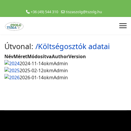
+36 (49) 544 310
tiszaszolg@tszolg.hu
Útvonal:
/Költségosztók adatai
Név
Méret
Módosítva
Author
Version
2024
2024-11-14
okmAdmin
2025
2025-02-12
okmAdmin
2026
2026-01-14
okmAdmin