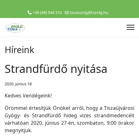
+36 (49) 544 310
tiszaszolg@tszolg.hu
Híreink
Strandfürdő nyitása
2020. június 18
Kedves Vendégeink!
Örömmel értesítjük Önöket arról, hogy a Tiszaújvárosi
Gyógy- és Strandfürdő hideg vizes strandmedencéit
várhatóan 2020. június 27-én, szombaton, 9:00 órakor
megnyitjuk.