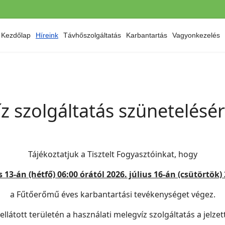
Kezdőlap
Híreink
Távhőszolgáltatás
Karbantartás
Vagyonkezelés
z szolgáltatás szünetelésér
Tájékoztatjuk a Tisztelt Fogyasztóinkat, hogy
s 13-án (hétfő) 06:00 órától 2026. július 16-án (csütörtök)
a Fűtőerőmű éves karbantartási tevékenységet végez.
ellátott területén a használati melegvíz szolgáltatás a jelze