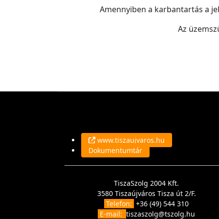
Amennyiben a karbantartás a jelz
Az üzemszü
www.tiszaujvaros.hu
Dokumentumtár
TiszaSzolg 2004 Kft.
3580 Tiszaújváros Tisza út 2/F.
Telefon:
+36 (49) 544 310
E-mail:
tiszaszolg@tszolg.hu