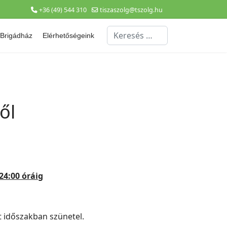
+36 (49) 544 310
tiszaszolg@tszolg.hu
Keresés...
Brigádház
Elérhetőségeink
ől
 24:00 óráig
tt időszakban szünetel.