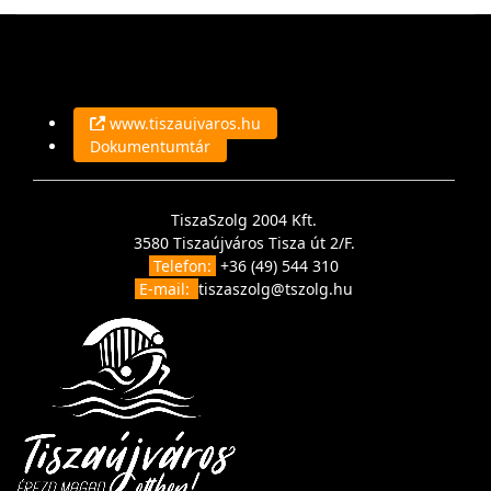
www.tiszaujvaros.hu
Dokumentumtár
TiszaSzolg 2004 Kft.
3580 Tiszaújváros Tisza út 2/F.
Telefon:
+36 (49) 544 310
E-mail:
tiszaszolg@tszolg.hu