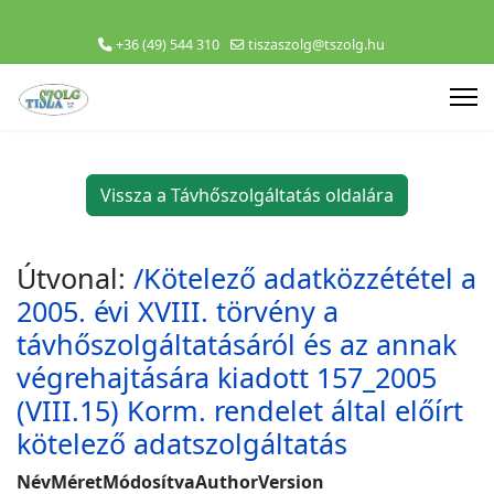
+36 (49) 544 310
tiszaszolg@tszolg.hu
Vissza a Távhőszolgáltatás oldalára
Útvonal:
/Kötelező adatközzététel a
2005. évi XVIII. törvény a
távhőszolgáltatásáról és az annak
végrehajtására kiadott 157_2005
(VIII.15) Korm. rendelet által előírt
kötelező adatszolgáltatás
Név
Méret
Módosítva
Author
Version