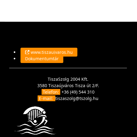
www.tiszaujvaros.hu
Dokumentumtár
TiszaSzolg 2004 Kft.
3580 Tiszaújváros Tisza út 2/F.
Telefon:
+36 (49) 544 310
E-mail:
tiszaszolg@tszolg.hu