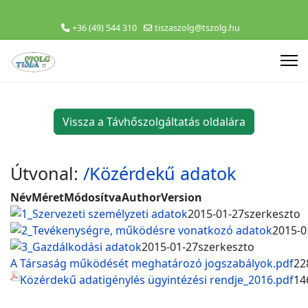
+36 (49) 544 310
tiszaszolg@tszolg.hu
Vissza a Távhőszolgáltatás oldalára
Útvonal:
/Közérdekű adatok
Név
Méret
Módosítva
Author
Version
1_Szervezeti személyzeti adatok
2015-01-27
szerkeszto
2_Tevékenységre, működésre vonatkozó adatok
2015-0
3_Gazdálkodási adatok
2015-01-27
szerkeszto
A Társaság működését meghatározó jogszabályok.pdf
22
Közérdekű adatigénylés ügyintézési rendje_2016.pdf
14