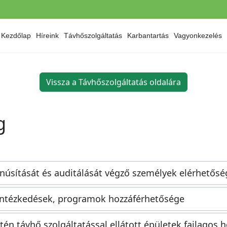
Kezdőlap
Híreink
Távhőszolgáltatás
Karbantartás
Vagyonkezelés
Vissza a Távhőszolgáltatás oldalára
g
anúsítását és auditálását végző személyek elérhetősé
 intézkedések, programok hozzáférhetősége
tén távhő szolgáltatással ellátott épületek fajlagos 