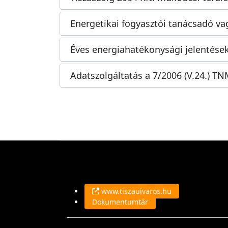
Energetikai fogyasztói tanácsadó va
Éves energiahatékonysági jelentése
Adatszolgáltatás a 7/2006 (V.24.) TN
www.tiszaujvaros.hu
Dokumentumtár