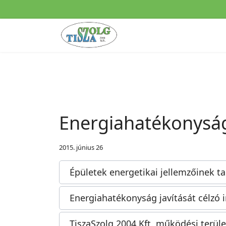
Energiahatékonysá
2015. június 26
Épületek energetikai jellemzőinek t
Energiahatékonyság javítását célzó
TiszaSzolg 2004 Kft. működési terüle