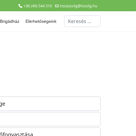
+36 (49) 544 310
tiszaszolg@tszolg.hu
Keresés...
Brigádház
Elérhetőségeink
ge
hőfogyasztása