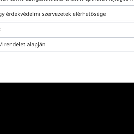
gy érdekvédelmi szervezetek elérhetősége
k
M rendelet alapján