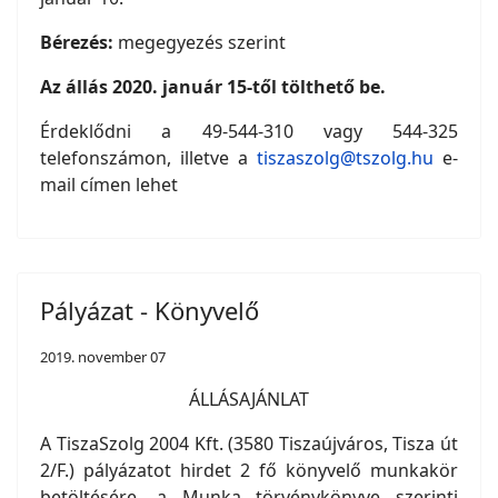
Bérezés:
megegyezés szerint
Az állás 2020. január 15-től tölthető be.
Érdeklődni a 49-544-310 vagy 544-325
telefonszámon, illetve a
tiszaszolg@tszolg.hu
e-
mail címen lehet
Pályázat - Könyvelő
2019. november 07
ÁLLÁSAJÁNLAT
A TiszaSzolg 2004 Kft. (3580 Tiszaújváros, Tisza út
2/F.) pályázatot hirdet 2 fő könyvelő munkakör
betöltésére, a Munka törvénykönyve szerinti