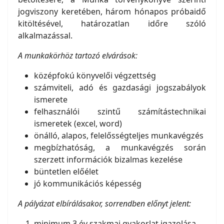
jogviszony keretében, három hónapos próbaidő
kitöltésével, határozatlan időre szóló
alkalmazással.
A munkakörhöz tartozó elvárások:
középfokú könyvelői végzettség
számviteli, adó és gazdasági jogszabályok
ismerete
felhasználói szintű számítástechnikai
ismeretek (excel, word)
önálló, alapos, felelősségteljes munkavégzés
megbízhatóság, a munkavégzés során
szerzett információk bizalmas kezelése
büntetlen előélet
jó kommunikációs képesség
A pályázat elbírálásakor, sorrendben előnyt jelent:
minimum 3 év szakmai gyakorlat igazolása,