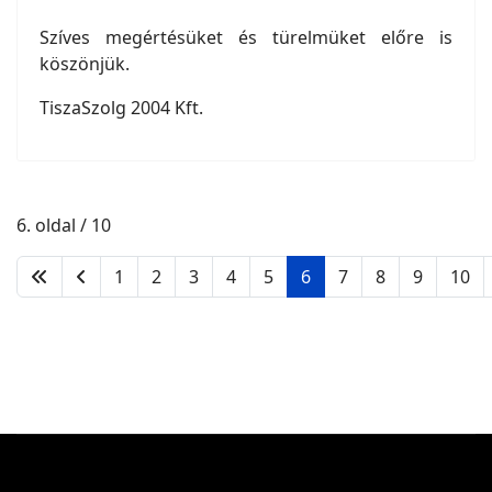
Szíves megértésüket és türelmüket előre is
köszönjük.
TiszaSzolg 2004 Kft.
6. oldal / 10
1
2
3
4
5
6
7
8
9
10