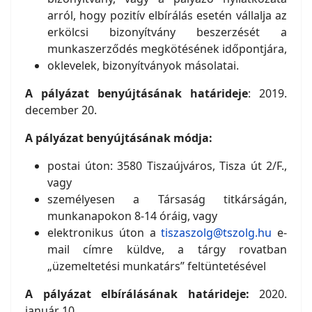
arról, hogy pozitív elbírálás esetén vállalja az
erkölcsi bizonyítvány beszerzését a
munkaszerződés megkötésének időpontjára,
oklevelek, bizonyítványok másolatai.
A pályázat benyújtásának határideje
: 2019.
december 20.
A pályázat benyújtásának módja:
postai úton: 3580 Tiszaújváros, Tisza út 2/F.,
vagy
személyesen a Társaság titkárságán,
munkanapokon 8-14 óráig, vagy
elektronikus úton a
tiszaszolg@tszolg.hu
e-
mail címre küldve, a tárgy rovatban
„üzemeltetési munkatárs” feltüntetésével
A pályázat elbírálásának határideje:
2020.
január 10.