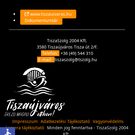
www.tiszaujvaros.hu
Dokumentumtár
TiszaSzolg 2004 Kft.
3580 Tiszaújváros Tisza út 2/F.
Telefon:
+36 (49) 544 310
E-mail:
tiszaszolg@tszolg.hu
Impresszum
Adatkezelési Tájékoztató
Vagyonvédelmi
kamera tájékoztató
Minden jog fenntartva - TiszaSzolg 2004
accessible
Kft.