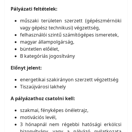
Pályázati feltételek:
műszaki területen szerzett (gépészmérnöki
vagy gépész technikusi) végzettség,
felhasználói szintű számítógépes ismeretek,
magyar állampolgárság,
büntetlen előélet,
B kategóriás jogosítvány
Előnyt jelent:
energetikai szakirányon szerzett végzettség
Tiszaújvárosi lakhely
A pályázathoz csatolni kell:
szakmai, fényképes önéletrajz,
motivációs levél,
3 hónapnál nem régebbi hatósági erkölcsi
bizonyítvány, vagy a pályázó nyilatkozata