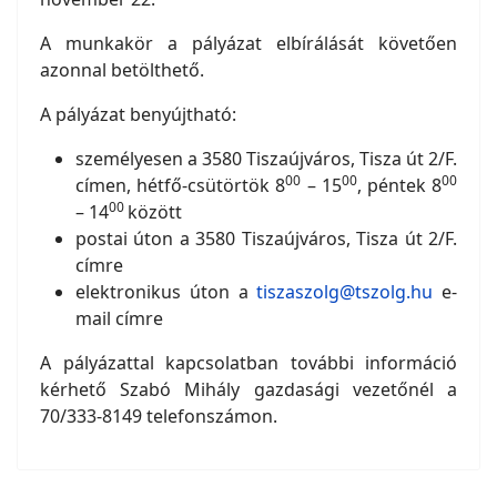
A munkakör a pályázat elbírálását követően
azonnal betölthető.
A pályázat benyújtható:
személyesen a 3580 Tiszaújváros, Tisza út 2/F.
00
00
00
címen, hétfő-csütörtök 8
– 15
, péntek 8
00
– 14
között
postai úton a 3580 Tiszaújváros, Tisza út 2/F.
címre
elektronikus úton a
tiszaszolg@tszolg.hu
e-
mail címre
A pályázattal kapcsolatban további információ
kérhető Szabó Mihály gazdasági vezetőnél a
70/333-8149 telefonszámon.