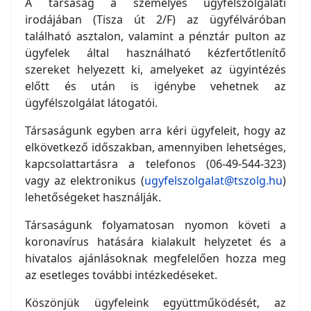
A társaság a személyes ügyfélszolgálati
irodájában (Tisza út 2/F) az ügyfélváróban
található asztalon, valamint a pénztár pulton az
ügyfelek által használható kézfertőtlenítő
szereket helyezett ki, amelyeket az ügyintézés
előtt és után is igénybe vehetnek az
ügyfélszolgálat látogatói.
Társaságunk egyben arra kéri ügyfeleit, hogy az
elkövetkező időszakban, amennyiben lehetséges,
kapcsolattartásra a telefonos (06-49-544-323)
vagy az elektronikus (
ugyfelszolgalat@tszolg.hu
)
lehetőségeket használják.
Társaságunk folyamatosan nyomon követi a
koronavírus hatására kialakult helyzetet és a
hivatalos ajánlásoknak megfelelően hozza meg
az esetleges további intézkedéseket.
Köszönjük ügyfeleink együttműködését, az