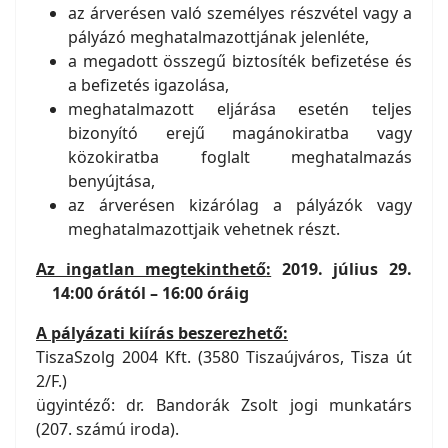
az árverésen való személyes részvétel vagy a
pályázó meghatalmazottjának jelenléte,
a megadott összegű biztosíték befizetése és
a befizetés igazolása,
meghatalmazott eljárása esetén teljes
bizonyító erejű magánokiratba vagy
közokiratba foglalt meghatalmazás
benyújtása,
az árverésen kizárólag a pályázók vagy
meghatalmazottjaik vehetnek részt.
Az ingatlan megtekinthető
:
2019. július 29.
14:00 órától – 16:00 óráig
A pályázati kiírás beszerezhető:
TiszaSzolg 2004 Kft. (3580 Tiszaújváros, Tisza út
2/F.)
ügyintéző: dr. Bandorák Zsolt jogi munkatárs
(207. számú iroda).