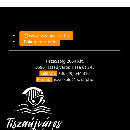
www.tiszaujvaros.hu
Dokumentumtár
TiszaSzolg 2004 Kft.
3580 Tiszaújváros Tisza út 2/F.
Telefon:
+36 (49) 544 310
E-mail:
tiszaszolg@tszolg.hu