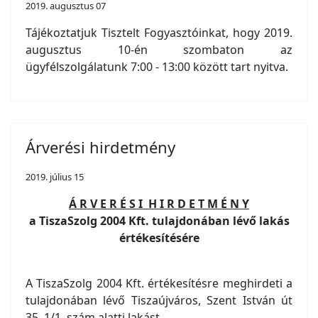
2019. augusztus 07
Tájékoztatjuk Tisztelt Fogyasztóinkat, hogy 2019.
augusztus 10-én szombaton az
ügyfélszolgálatunk 7:00 - 13:00 között tart nyitva.
Árverési hirdetmény
2019. július 15
Á R V E R É S I H I R D E T M É N Y
a TiszaSzolg 2004 Kft. tulajdonában lévő lakás
értékesítésére
A TiszaSzolg 2004 Kft. értékesítésre meghirdeti a
tulajdonában lévő Tiszaújváros, Szent István út
35. 1/1. szám alatti lakást.