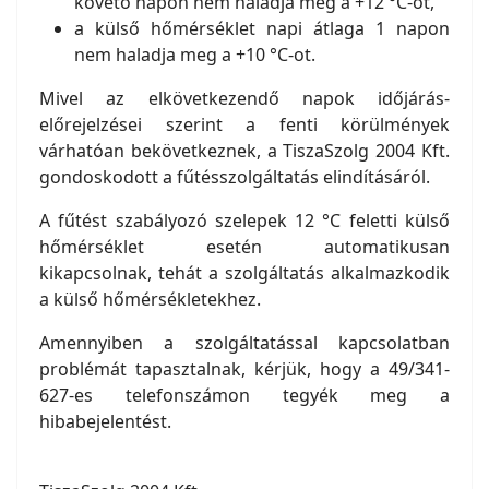
követő napon nem haladja meg a +12 °C-ot,
a külső hőmérséklet napi átlaga 1 napon
nem haladja meg a +10 °C-ot.
Mivel az elkövetkezendő napok időjárás-
előrejelzései szerint a fenti körülmények
várhatóan bekövetkeznek, a TiszaSzolg 2004 Kft.
gondoskodott a fűtésszolgáltatás elindításáról.
A fűtést szabályozó szelepek 12 °C feletti külső
hőmérséklet esetén automatikusan
kikapcsolnak, tehát a szolgáltatás alkalmazkodik
a külső hőmérsékletekhez.
Amennyiben a szolgáltatással kapcsolatban
problémát tapasztalnak, kérjük, hogy a 49/341-
627-es telefonszámon tegyék meg a
hibabejelentést.