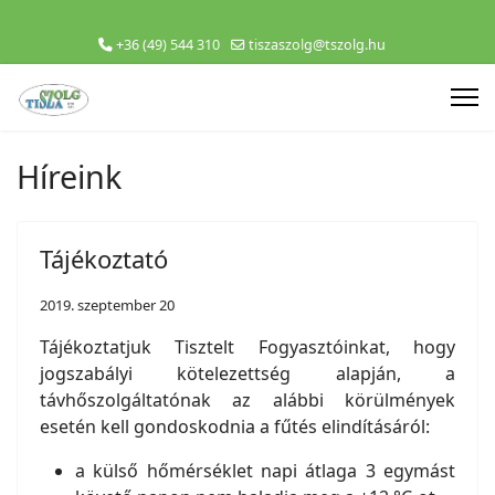
+36 (49) 544 310
tiszaszolg@tszolg.hu
Híreink
Tájékoztató
2019. szeptember 20
Tájékoztatjuk Tisztelt Fogyasztóinkat, hogy
jogszabályi kötelezettség alapján, a
távhőszolgáltatónak az alábbi körülmények
esetén kell gondoskodnia a fűtés elindításáról:
a külső hőmérséklet napi átlaga 3 egymást