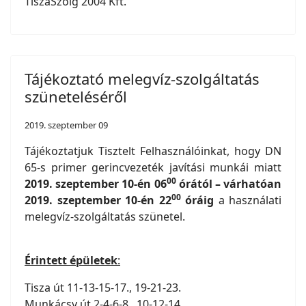
TiszaSzolg 2004 Kft.
Tájékoztató melegvíz-szolgáltatás
szüneteléséről
2019. szeptember 09
Tájékoztatjuk Tisztelt Felhasználóinkat, hogy DN
65-s primer gerincvezeték javítási munkái miatt
00
2019. szeptember 10-én 06
órától – várhatóan
00
2019. szeptember 10-én 22
óráig
a használati
melegvíz-szolgáltatás szünetel.
Érintett épületek
:
Tisza út 11-13-15-17., 19-21-23.
Munkácsy út 2-4-6-8., 10-12-14.