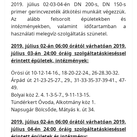
2019. július 02-03-04-én DN 200-s, DN 150-s
primer gerincvezeték átkötési munkáit végezzük.
Az alább felsorolt épületekben és
intézményekben, valamint időtartamban a
használati melegvíz-szolgáltatás szünetel.
2019. július 02-án 06:00 órától várhatóan 2019.
július 03-án 24:00 óráig szolgáltatáskieséssel
érintett épületek, intézmények:
Örösi út 10-12-14-16., 18-20-22-24., 26-28.30-32.
Árpád út 21-23-25-27., 29., 31-33-35-37-39-41., 47-
49.
Bolyai köz 2. 4. 1-3-5-7., 9-11-13-15.
Tündérkert Óvoda, Alkotmány köz 1.
Napsugár Bölcsőde, Mátyás k. út 34.
2019. július 02-án 06:00 órától várhatóan 2019.
július 04-én 24:00 óráig szolgáltatáskieséssel
érintett épületek és intézmény: