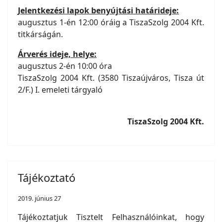
Jelentkezési lapok benyújtási határideje:
augusztus 1-én 12:00 óráig a TiszaSzolg 2004 Kft.
titkárságán.
Árverés ideje, helye:
augusztus 2-én 10:00 óra
TiszaSzolg 2004 Kft. (3580 Tiszaújváros, Tisza út
2/F.) I. emeleti tárgyaló
TiszaSzolg 2004 Kft.
Tájékoztató
2019. június 27
Tájékoztatjuk Tisztelt Felhasználóinkat, hogy