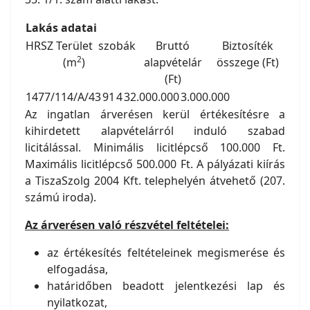
Lakás adatai
HRSZ
Terület
szobák
Bruttó
Biztosíték
2
(m
)
alapvételár
összege (Ft)
(Ft)
1477/114/A/43
91
4
32.000.000
3.000.000
Az ingatlan árverésen kerül értékesítésre a
kihirdetett alapvételárról induló szabad
licitálással. Minimális licitlépcső 100.000 Ft.
Maximális licitlépcső 500.000 Ft. A pályázati kiírás
a TiszaSzolg 2004 Kft. telephelyén átvehető (207.
számú iroda).
Az árverésen való részvétel feltételei:
az értékesítés feltételeinek megismerése és
elfogadása,
határidőben beadott jelentkezési lap és
nyilatkozat,