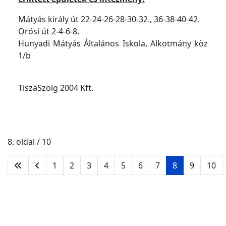
Mátyás király út 22-24-26-28-30-32., 36-38-40-42.
Örösi út 2-4-6-8.
Hunyadi Mátyás Általános Iskola, Alkotmány köz
1/b
TiszaSzolg 2004 Kft.
8. oldal / 10
1
2
3
4
5
6
7
8
9
10